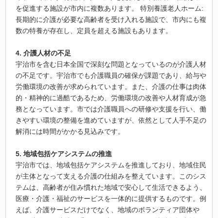
を促進する施設が市内に複数あります。 特別養護老人ホーム:
長期的に介護が必要な高齢者を受け入れる施設で、市内にも複
数の特養が存在し、定員を超える施設もあります。
4. 介護人材の不足
宇治市を含む日本全国で深刻な問題となっているのが介護人材
の不足です。宇治市でも介護職員の確保が課題であり、給与や
労働環境の改善が求められています。また、介護の仕事は肉体
的・精神的に過酷であるため、労働環境の改善や人材育成が急
務となっています。市では介護職員への研修や支援を行い、働
きやすい環境の整備を進めていますが、依然として人手不足の
解消には時間がかかる見込みです。
5. 地域包括ケアシステムの推進
宇治市では、地域包括ケアシステムを推進しており、地域住民
が主体となって支える介護の仕組みを整えています。このシス
テムは、高齢者が住み慣れた地域で安心して生活できるよう、
医療・介護・福祉のサービスを一体的に提供するものです。例
えば、介護サービスだけでなく、地域のボランティア団体や