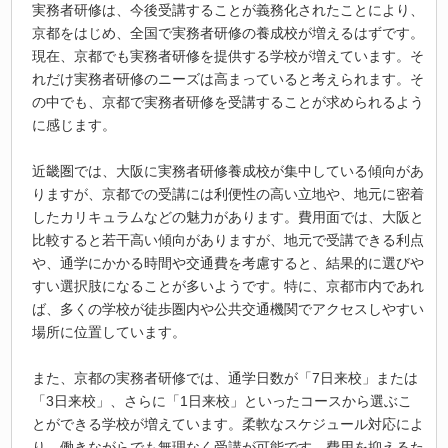
実務者研修は、今後受講することが義務化されたことにより、
京都をはじめ、全国で実務者研修の養成校が増えるはずです。
現在、京都でも実務者研修を提供する学校が増えています。そ
れだけ実務者研修のニーズは高まっていると考えられます。そ
の中でも、京都で実務者研修を受講することが求められるよう
に感じます。
近畿圏では、大阪に実務者研修養成校が集中している傾向があ
りますが、京都での受講には利便性の高い立地や、地元に密着
したカリキュラムなどの魅力があります。費用面では、大阪と
比較すると若干高い傾向がありますが、地元で受講できる利点
や、通学にかかる時間や交通費を考慮すると、結果的に選びや
すい選択肢になることが多いようです。特に、京都市内であれ
ば、多くの学校が徒歩圏内や公共交通機関でアクセスしやすい
場所に位置しています。
また、京都の実務者研修では、通学日数が「7日来校」または
「3日来校」、さらに「1日来校」といったコースから選ぶこ
とができる学校が増えています。柔軟なスケジュール対応によ
り、働きながらでも無理なく受講が可能です。費用を抑えるた