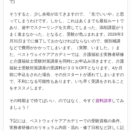
で)
そうすると、少し余裕が出てきますので、「先でいいや」と思
ってしまうわけです。しかし、これはあくまでも最短ルートで
あり、途中でスクーリングを欠席してしまった、添削課題がう
まく進まなかった、となると、受験が危ぶまれます。2026年3
月31日までに修了しておかなければならないので、個別補講
などで費用がかかってしまいます。（実際、いました。）ま
た、ベストウェイケアアカデミーでは、介護福祉士実務者研修
と介護福祉士受験対策講座を同時にお申込み頂きますと、介護
福祉士受験対策講座の受講料が３０％OFFとなります。4か月
前に申込をされた場合、その分スタートが遅れてしまいますの
で、不利になる可能性もあります。いち早く受講をされること
をオススメします。
その時期まで待てばいい、のではなく、今すぐ
資料請求
してみ
ましょう！
下記には、ベストウェイケアアカデミーでの受験資格の条件、
実務者研修のカリキュラム内容・流れ・修了日程など詳しく記