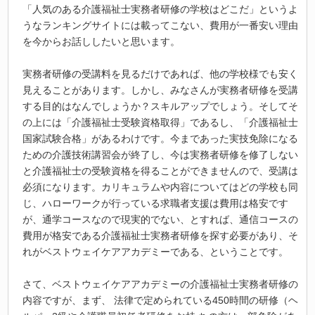
「人気のある介護福祉士実務者研修の学校はどこだ」というよ
うなランキングサイトには載ってこない、費用が一番安い理由
を今からお話ししたいと思います。
実務者研修の受講料を見るだけであれば、他の学校様でも安く
見えることがあります。しかし、みなさんが実務者研修を受講
する目的はなんでしょうか？スキルアップでしょう。そしてそ
の上には「介護福祉士受験資格取得」であるし、「介護福祉士
国家試験合格」があるわけです。今まであった実技免除になる
ための介護技術講習会が終了し、今は実務者研修を修了しない
と介護福祉士の受験資格を得ることができませんので、受講は
必須になります。カリキュラムや内容についてはどの学校も同
じ、ハローワークが行っている求職者支援は費用は格安です
が、通学コースなので現実的でない、とすれば、通信コースの
費用が格安である介護福祉士実務者研修を探す必要があり、そ
れがベストウェイケアアカデミーである、ということです。
さて、ベストウェイケアアカデミーの介護福祉士実務者研修の
内容ですが、まず、 法律で定められている450時間の研修（ヘ