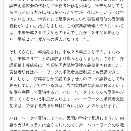
護技術講習会の代わりに実務者研修を受講し、実技免除しても
らおうという方が以前は多かったですが、今はそういうわけで
はありません。特例として延期されていた実務者研修の受講義
務化がいよいよ始まりました。この実務者研修の導入について
は、本来平成２５年度からの予定でしたが、３年間延期とな
り、平成２７年度からの導入となりました。
そしてさらに１年延期され、平成２８年度より導入、すなわ
ち、平成２９年１月の試験より導入となりました。さらに、介
護福祉士養成校は、卒業後国家試験受験が義務化されました。
実務者研修はハローワークの求職者支援制度でも受講できま
す。しかし、求職者しか受講できませんので、介護職として勤
務をしていただいている方は、専門実践教育訓練給付金という
制度を利用して受講すると、ハローワークより５０％受講料が
戻ってくるという制度があります。ハローワークの求職者支援
制度は、受講する費用が無料に近いため、人気があります。
ハローワークで受講しようが、民間の学校で受講しようが、内
容やカリキュラムは全く同じなのですが、ハローワークの求職