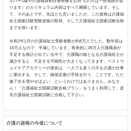
ルパー2級や介護職員初任者研修をお持 ちの方は一部免除があ
ります）のカリキュラム内容はすべて網羅しています。そし
て、そのあとです。先ほども言いましたが、この資格は介護福
祉士国家試験受験資格の取得、そして介護福祉士国家試験合格
までを狙います。
令和2年1月の介護福祉士受験者数が約8万人でした。数年前は
16万人なので、半減しています。将来的に38万人介護職員が
不足する推計が出ている中で、介護職の核となる介護福祉士が
減少すると、不足する可能性が大きくなってきます。ベストウ
ェイケアアカデミーの使命は、一人でも多くの方を介護の仕事
に輩出する、そして、確保定着の手段を行う、ことです。ただ
修了生を増やせばよい、というわけではありません。みなさ
ん！「介護福祉士国家試験合格プラン」をうまく利用して、是
非介護福祉士国家試験に合格して下さい。
介護の資格の今後について