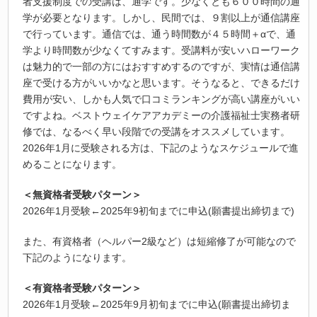
者支援制度での受講は、通学です。少なくとも６００時間の通
学が必要となります。しかし、民間では、９割以上が通信講座
で行っています。通信では、通う時間数が４５時間＋αで、通
学より時間数が少なくてすみます。受講料が安いハローワーク
は魅力的で一部の方にはおすすめするのですが、実情は通信講
座で受ける方がいいかなと思います。そうなると、できるだけ
費用が安い、しかも人気で口コミランキングが高い講座がいい
ですよね。ベストウェイケアアカデミーの介護福祉士実務者研
修では、なるべく早い段階での受講をオススメしています。
2026年1月に受験される方は、下記のようなスケジュールで進
めることになります。
＜無資格者受験パターン＞
2026年1月受験←2025年9初旬までに申込(願書提出締切まで)
また、有資格者（ヘルパー2級など）は短縮修了が可能なので
下記のようになります。
＜有資格者受験パターン＞
2026年1月受験←2025年9月初旬までに申込(願書提出締切ま