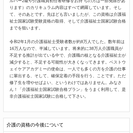
ルパー2級や介護職員初任者研修をお持 ちの方は一部免除があ
ります）のカリキュラム内容はすべて網羅しています。そし
て、そのあとです。先ほども言いましたが、この資格は介護福
祉士国家試験受験資格の取得、そして介護福祉士国家試験合格
までを狙います。
令和2年1月の介護福祉士受験者数が約8万人でした。数年前は
16万人なので、半減しています。将来的に38万人介護職員が
不足する推計が出ている中で、介護職の核となる介護福祉士が
減少すると、不足する可能性が大きくなってきます。ベストウ
ェイケアアカデミーの使命は、一人でも多くの方を介護の仕事
に輩出する、そして、確保定着の手段を行う、ことです。ただ
修了生を増やせばよい、というわけではありません。みなさ
ん！「介護福祉士国家試験合格プラン」をうまく利用して、是
非介護福祉士国家試験に合格して下さい。
介護の資格の今後について