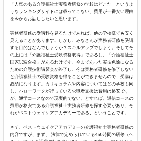
「人気のある介護福祉士実務者研修の学校はどこだ」というよ
うなランキングサイトには載ってこない、費用が一番安い理由
を今からお話ししたいと思います。
実務者研修の受講料を見るだけであれば、他の学校様でも安く
見えることがあります。しかし、みなさんが実務者研修を受講
する目的はなんでしょうか？スキルアップでしょう。そしてそ
の上には「介護福祉士受験資格取得」であるし、「介護福祉士
国家試験合格」があるわけです。今まであった実技免除になる
ための介護技術講習会が終了し、今は実務者研修を修了しない
と介護福祉士の受験資格を得ることができませんので、受講は
必須になります。カリキュラムや内容についてはどの学校も同
じ、ハローワークが行っている求職者支援は費用は格安です
が、通学コースなので現実的でない、とすれば、通信コースの
費用が格安である介護福祉士実務者研修を探す必要があり、そ
れがベストウェイケアアカデミーである、ということです。
さて、ベストウェイケアアカデミーの介護福祉士実務者研修の
内容ですが、まず、 法律で定められている450時間の研修（ヘ