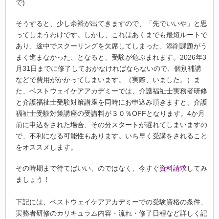
で)
そうすると、少し余裕が出てきますので、「先でいいや」と思
ってしまうわけです。しかし、これはあくまでも最短ルートで
あり、途中でスクーリングを欠席してしまった、添削課題がう
まく進まなかった、となると、受験が危ぶまれます。2026年3
月31日までに修了しておかなければならないので、個別補講
などで費用がかかってしまいます。（実際、いました。）ま
た、ベストウェイケアアカデミーでは、介護福祉士実務者研修
と介護福祉士受験対策講座を同時にお申込み頂きますと、介護
福祉士受験対策講座の受講料が３０％OFFとなります。4か月
前に申込をされた場合、その分スタートが遅れてしまいますの
で、不利になる可能性もあります。いち早く受講をされること
をオススメします。
その時期まで待てばいい、のではなく、今すぐ
資料請求
してみ
ましょう！
下記には、ベストウェイケアアカデミーでの受験資格の条件、
実務者研修のカリキュラム内容・流れ・修了日程など詳しく記