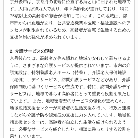
京丹後市は、京都府の北端に位置する海と山に囲まれた地域で
す。人口は約6万人であり、年々高齢化が進行しており、特に
75歳以上の高齢者の割合が増加しています。この地域は、都
市部からは距離があり、公共交通機関や医療・福祉施設へのア
クセスが制限されているため、高齢者が自宅で生活するための
支援体制の強化が求められています。
2. 介護サービスの現状
京丹後市では、高齢者が住み慣れた地域で安心して暮らせるよ
うに、さまざまな介護サービスが提供されています。市内の介
護施設は、特別養護老人ホーム（特養）、介護老人保健施設
（老健）、デイサービス、訪問介護サービスなどがあり、介護
保険制度に基づくサービスが主流です。特に、訪問介護やデイ
サービスは、地域で暮らす高齢者にとって重要な役割を果たし
ています。 また、地域密着型のサービスの強化が進められ、
地域包括支援センターが高齢者の生活支援を行い、行政と連携
しながら介護予防や認知症の支援に力を入れています。地域包
括支援センターは、高齢者が自立した生活を続けられるよう
に、必要なサービスを紹介したり、相談に乗ったりする役割を
果たしています。