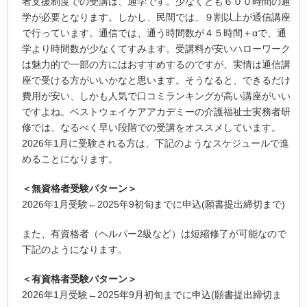
者支援制度での受講は、通学です。少なくとも６００時間の通
学が必要となります。しかし、民間では、９割以上が通信講座
で行っています。通信では、通う時間数が４５時間＋αで、通
学より時間数が少なくてすみます。受講料が安いハローワーク
は魅力的で一部の方にはおすすめするのですが、実情は通信講
座で受ける方がいいかなと思います。そうなると、できるだけ
費用が安い、しかも人気で口コミランキングが高い講座がいい
ですよね。ベストウェイケアアカデミーの介護福祉士実務者研
修では、なるべく早い段階での受講をオススメしています。
2026年1月に受験される方は、下記のようなスケジュールで進
めることになります。
＜無資格者受験パターン＞
2026年1月受験←2025年9初旬までに申込(願書提出締切まで)
また、有資格者（ヘルパー2級など）は短縮修了が可能なので
下記のようになります。
＜有資格者受験パターン＞
2026年1月受験←2025年9月初旬までに申込(願書提出締切ま