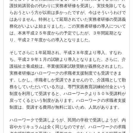
護技術講習会の代わりに実務者研修を受講し、実技免除しても
らおうという方が以前は多かったですが、今はそういうわけで
はありません。特例として延期されていた実務者研修の受講義
務化がいよいよ始まりました。この実務者研修の導入について
は、本来平成２５年度からの予定でしたが、３年間延期とな
り、平成２７年度からの導入となりました。
そしてさらに１年延期され、平成２８年度より導入、すなわ
ち、平成２９年１月の試験より導入となりました。さらに、介
護福祉士養成校は、卒業後国家試験受験が義務化されました。
実務者研修はハローワークの求職者支援制度でも受講できま
す。しかし、求職者しか受講できませんので、介護職として勤
務をしていただいている方は、専門実践教育訓練給付金という
制度を利用して受講すると、ハローワークより５０％受講料が
戻ってくるという制度があります。ハローワークの求職者支援
制度は、受講する費用が無料に近いため、人気があります。
ハローワークで受講しようが、民間の学校で受講しようが、内
容やカリキュラムは全く同じなのですが、ハローワークの求職