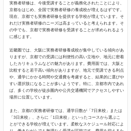
実務者研修は、今後受講することが義務化されたことにより、
京都をはじめ、全国で実務者研修の養成校が増えるはずです。
現在、京都でも実務者研修を提供する学校が増えています。そ
れだけ実務者研修のニーズは高まっていると考えられます。そ
の中でも、京都で実務者研修を受講することが求められるよう
に感じます。
近畿圏では、大阪に実務者研修養成校が集中している傾向があ
りますが、京都での受講には利便性の高い立地や、地元に密着
したカリキュラムなどの魅力があります。費用面では、大阪と
比較すると若干高い傾向がありますが、地元で受講できる利点
や、通学にかかる時間や交通費を考慮すると、結果的に選びや
すい選択肢になることが多いようです。特に、京都市内であれ
ば、多くの学校が徒歩圏内や公共交通機関でアクセスしやすい
場所に位置しています。
また、京都の実務者研修では、通学日数が「7日来校」または
「3日来校」、さらに「1日来校」といったコースから選ぶこ
とができる学校が増えています。柔軟なスケジュール対応によ
り、働きながらでも無理なく受講が可能です。費用を抑えるた